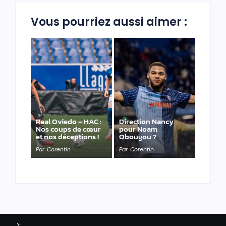
Vous pourriez aussi aimer :
Real Oviedo – HAC :
Direction Nancy
Nos coups de cœur
pour Noam
et nos déceptions !
Obougou ?
Par
Corentin
Par
Corentin