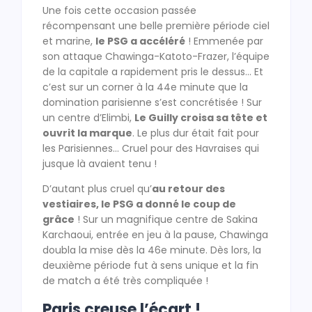
Une fois cette occasion passée
récompensant une belle première période ciel
et marine,
le PSG a accéléré
! Emmenée par
son attaque Chawinga-Katoto-Frazer, l’équipe
de la capitale a rapidement pris le dessus… Et
c’est sur un corner à la 44e minute que la
domination parisienne s’est concrétisée ! Sur
un centre d’Elimbi,
Le Guilly croisa sa tête et
ouvrit la marque
. Le plus dur était fait pour
les Parisiennes… Cruel pour des Havraises qui
jusque là avaient tenu !
D’autant plus cruel qu’
au retour des
vestiaires, le PSG a donné le coup de
grâce
! Sur un magnifique centre de Sakina
Karchaoui, entrée en jeu à la pause, Chawinga
doubla la mise dès la 46e minute. Dès lors, la
deuxième période fut à sens unique et la fin
de match a été très compliquée !
Paris creuse l’écart !