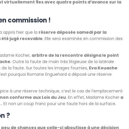
sont virtuellement 9es avec quatre points d’avance sur la
en commission !
a appris hier que la
réserve déposée samedi par la
 été jugé recevable
. Elle sera examinée en commission des
 Madame Kocher,
arbitre de la rencontre désigna le point
uache
. Outre la faute de main très litigieuse de la latérale
de la faute. Sur toutes les images fournies,
Eva Kouache
C’est pourquoi Romane Enguehard a déposé une réserve
propice à une réserve technique, c’est le cas de l’emplacement
 non conforme aux Lois du Jeu
. En effet, Madame Kocher
a
… Et non un coup franc pour une faute hors de la surface.
on ?
a
peu de chances que celle-ci aboutisse à une décision