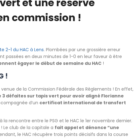
 vert et une réserve
en commission !
te 2-1 du HAC à Lens
. Plombées par une grossière erreur
ient passées en deux minutes de 1-0 en leur faveur à être
iennent égayer le début de semaine du HAC
!
G !
st venue de la Commission Fédérale des Règlements ! En effet,
3 défaites sur tapis vert pour avoir aligné Florianne
s accompagnée d’un
certificat international de transfert
à la rencontre entre le PSG et le HAC le 1er novembre dernier.
! Le club de la capitale a
fait appel et
dénonce “une
tendant, le HAC récupère trois points décisifs dans la course