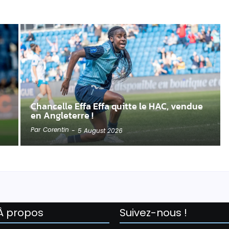
Chancelle Effa Effa quitte le HAC, vendue
en Angleterre !
Par
Corentin
-
5 August 2026
À propos
Suivez-nous !