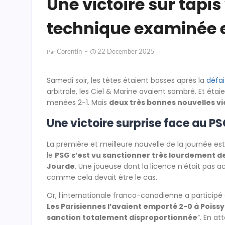
Une victoire sur tapis
technique examinée 
Corentin
22 December 2025
Par
Samedi soir, les têtes étaient basses après la
défai
arbitrale, les Ciel & Marine avaient sombré. Et éta
menées 2-1. Mais
deux très bonnes nouvelles v
Une victoire surprise face au PS
La première et meilleure nouvelle de la journée e
le
PSG s’est vu sanctionner très lourdement de 
Jourde
. Une joueuse dont la licence n’était pa
comme cela devait être le cas.
Or, l’internationale franco-canadienne a participé 
Les Parisiennes l’avaient emporté 2-0 à Poissy
sanction totalement disproportionnée
“. En at