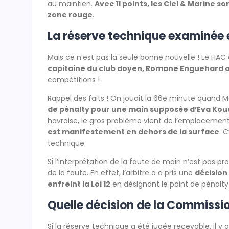
au maintien.
Avec 11 points, les Ciel & Marine 
zone rouge
.
La réserve technique examinée 
Mais ce n’est pas la seule bonne nouvelle ! Le HAC 
capitaine du club doyen, Romane Enguehard a
compétitions !
Rappel des faits ! On jouait la 66e minute quand
de pénalty pour une main supposée d’Eva Ko
havraise, le gros problème vient de l’emplacement 
est manifestement en dehors de la surface
. 
technique.
Si l’interprétation de la faute de main n’est pas 
de la faute. En effet, l’arbitre a a pris une
décision
enfreint la Loi 12
en désignant le point de pénalty
Quelle décision de la Commissi
Si la réserve technique a été jugée recevable, il y 