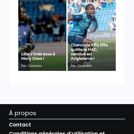
Chancelle Effa Effa
quitte le HAC,
Lille s’intéresse à
vendue en
Mory Diaw !
Angleterre !
Par
Corentin
Par
Corentin
À propos
Contact
Conditions générales d’utilisation et