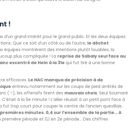
nt !
as d’un grand intérêt pour le grand public. Et les deux équipes
ons. Que ce soit d’un côté ou de l’autre,
le déchet
eux équipes montrèrent des intentions plutôt louables, la
eaucoup plus compliquée ! La
reprise de Sabaly seul face au
anc excentré de Hein à la 31e
qui fut tiré à une bonne
tre efficaces.
Le HAC manqua de précision à de
nique
entrevu notamment sur les coups de pied arrêtés de
 ( ! ), les offensifs firent des
mauvais choix
. Seul Soumaré
’était à la 5e minute ! L’ailier réussit à un petit pont face à
 fut trop court pour couper le centre de l’ancien quevillais.
45 premières minutes. 0,4 sur l’ensemble de la partie… A
n première période et 0,1 en 2e période… Des chiffres