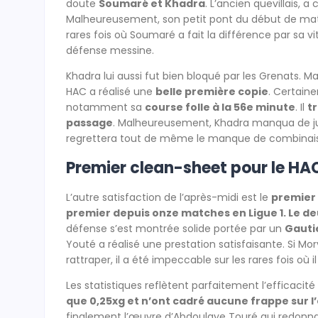
doute
Soumaré et Khadra
. L’ancien quevillais, 
Malheureusement, son petit pont du début de matc
rares fois où Soumaré a fait la différence par sa vi
défense messine.
Khadra lui aussi fut bien bloqué par les Grenats. Mal
HAC a réalisé une
belle première copie
. Certain
notamment sa
course folle à la 56e minute
. Il
t
passage
. Malheureusement, Khadra manqua de ju
regrettera tout de même le manque de combinais
Premier clean-sheet pour le HAC
L’autre satisfaction de l’après-midi est le
premier 
premier depuis onze matches en Ligue 1. Le de
défense s’est montrée solide portée par un
Gautie
Youté a réalisé une prestation satisfaisante. Si M
rattraper, il a été impeccable sur les rares fois où i
Les statistiques reflètent parfaitement l’efficacité
que 0,25xg et n’ont cadré aucune frappe sur 
finalement l’œuvre d’Abdoulaye Touré qui redonna en