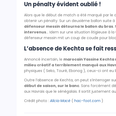
Un pénalty évident oublié !
Alors que le début de match a été marqué par le d
obtenir un pénalty. Sur un deuxième ballon suite à 
défenseur messin détourna le ballon du bras
.
intervenus
… Idem sur une situation litigieuse à 
défenseur messin mit un coup de coude pour bloquer
L’absence de Kechta se fait ress
Annoncé incertain, le
marocain Yassine Kechta 
milieu créatif a terriblement manqué aux Hav
physiques ( Seko, Touré, Ebonog ), ceux-ci ont eu
Outre l’absence de Kechta, on peut s’interroger su
début de saison, sur le banc
. Sans forcément dé
aux Havrais que le sénégalais. Il sortit justement au
Crédit photo :
Alicia Macé
(
hac-foot.com
)