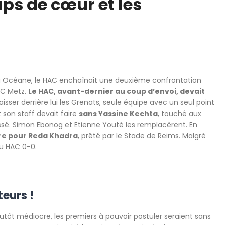
ps de cœur et les
 Océane, le HAC enchaînait une deuxième confrontation
FC Metz.
Le HAC, avant-dernier au coup d’envoi, devait
 laisser derrière lui les Grenats, seule équipe avec un seul point
 son staff devait faire
sans Yassine Kechta
, touché aux
lessé. Simon Ebonog et Etienne Youté les remplacèrent. En
ire pour Reda Khadra
, prêté par le Stade de Reims. Malgré
du HAC 0-0.
eurs !
plutôt médiocre, les premiers à pouvoir postuler seraient sans