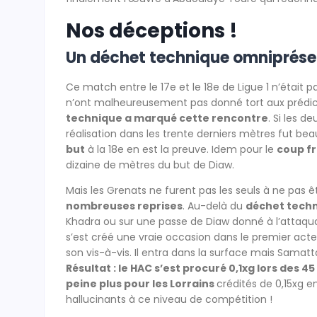
Nos déceptions !
Un déchet technique omniprése
Ce match entre le 17e et le 18e de Ligue 1 n’était p
n’ont malheureusement pas donné tort aux prédicti
technique a marqué cette rencontre
. Si les d
réalisation dans les trente derniers mètres fut b
but
à la 18e en est la preuve. Idem pour le
coup fr
dizaine de mètres du but de Diaw.
Mais les Grenats ne furent pas les seuls à ne pas ê
nombreuses reprises
. Au-delà du
déchet tech
Khadra ou sur une passe de Diaw donné à l’attaquant
s’est créé une vraie occasion dans le premier acte. C
son vis-à-vis. Il entra dans la surface mais Samatta
Résultat : le HAC s’est procuré 0,1xg lors des 
peine plus pour les Lorrains
crédités de 0,15xg e
hallucinants à ce niveau de compétition !