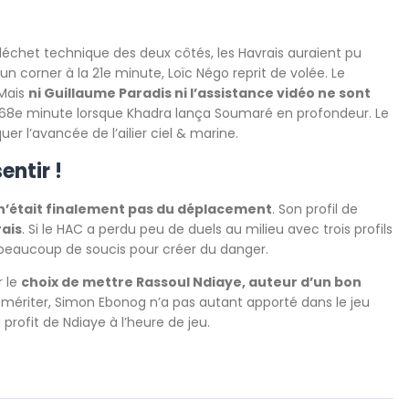
échet technique des deux côtés, les Havrais auraient pu
un corner à la 21e minute, Loïc Négo reprit de volée. Le
 Mais
ni Guillaume Paradis ni l’assistance vidéo ne sont
la 68e minute lorsque Khadra lança Soumaré en profondeur. Le
 l’avancée de l’ailier ciel & marine.
entir !
n’était finalement pas du déplacement
. Son profil de
rais
. Si le HAC a perdu peu de duels au milieu avec trois profils
 beaucoup de soucis pour créer du danger.
r le
choix de mettre Rassoul Ndiaye, auteur d’un bon
mériter, Simon Ebonog n’a pas autant apporté dans le jeu
 profit de Ndiaye à l’heure de jeu.