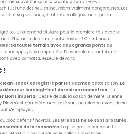
a comme souvent inspiré la crainte à son vis-à-vis.
h fut l’une des seules incursions vraiment dangereuses. Les
tesse et sa puissance, il fut retenu illégalement par la
gré tout, l’allemand titulaire pour la première fois avec le
ement l’homme du match côté havrais ! On retiendra
raversa tout le terrain avec deux grands ponts au
s pour appuyer sa frappe. Sur l’ensemble du match, on
ons avec Samatta, esseulé devant.
 !
clean-sheet enregistré par les Hacmen
cette saison.
Le
uxième sur les vingt-huit dernières rencontres
! La
r Lloris impérial
. Décrié depuis la saison dernière, Etienne
ory Diaw s’est complètement raté sur une relance avant de se
l dut s’employer.
 du bloc défensif havrais.
Les Grenats ne se sont procurés
l’ensemble de la rencontre
. La plus grosse occasion fut
 retrait à Diaw qui sauva le ballon sur sa ligne.