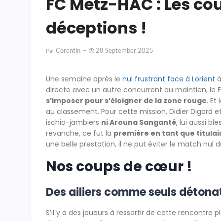
FC Metz-HAC : Les cou
déceptions !
Corentin
28 September 2025
Par
Une semaine après le
nul frustrant face à Lorient
à
directe avec un autre concurrent au maintien, le 
s’imposer pour s’éloigner de la zone rouge
. Et
au classement. Pour cette mission, Didier Digard et
ischio-jambiers
ni Arouna Sanganté
, lui aussi b
revanche, ce fut la
première en tant que titula
une belle prestation, il ne put éviter le match nul 
Nos coups de cœur !
Des ailiers comme seuls détonat
S’il y a des joueurs à ressortir de cette rencontre 