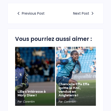
Previous Post
Next Post
Vous pourriez aussi aimer :
Chancelle Effa Effa
quitte le HAC,
Lille s’intéresse à
vendue en
Mory Diaw !
Angleterre !
Par
Corentin
Par
Corentin