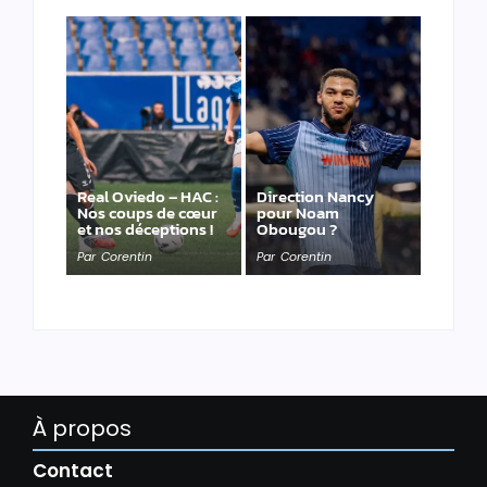
Real Oviedo – HAC :
Direction Nancy
Nos coups de cœur
pour Noam
et nos déceptions !
Obougou ?
Par
Corentin
Par
Corentin
À propos
Contact