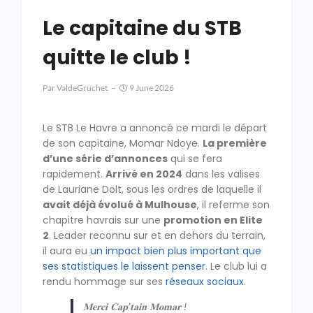
Le capitaine du STB
quitte le club !
Par
ValdeGruchet
9 June 2026
Le STB Le Havre a annoncé ce mardi le départ
de son capitaine, Momar Ndoye.
La première
d’une série d’annonces
qui se fera
rapidement.
Arrivé en 2024
dans les valises
de Lauriane Dolt, sous les ordres de laquelle il
avait déjà évolué à Mulhouse
, il referme son
chapitre havrais sur une
promotion en Elite
2
. Leader reconnu sur et en dehors du terrain,
il aura eu
un impact bien plus important que
ses statistiques le laissent penser
. Le club lui a
rendu hommage sur ses
réseaux sociaux
.
𝐌𝐞𝐫𝐜𝐢 𝐂𝐚𝐩’𝐭𝐚𝐢𝐧 𝐌𝐨𝐦𝐚𝐫 !