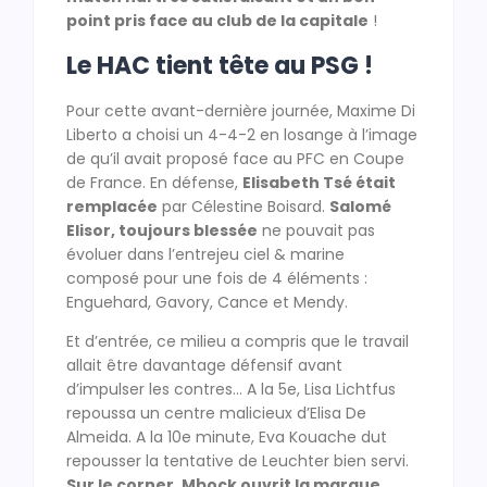
point pris face au club de la capitale
!
Le HAC tient tête au PSG !
Pour cette avant-dernière journée, Maxime Di
Liberto a choisi un 4-4-2 en losange à l’image
de qu’il avait proposé face au PFC en Coupe
de France. En défense,
Elisabeth Tsé était
remplacée
par Célestine Boisard.
Salomé
Elisor, toujours blessée
ne pouvait pas
évoluer dans l’entrejeu ciel & marine
composé pour une fois de 4 éléments :
Enguehard, Gavory, Cance et Mendy.
Et d’entrée, ce milieu a compris que le travail
allait être davantage défensif avant
d’impulser les contres… A la 5e, Lisa Lichtfus
repoussa un centre malicieux d’Elisa De
Almeida. A la 10e minute, Eva Kouache dut
repousser la tentative de Leuchter bien servi.
Sur le corner, Mbock ouvrit la marque