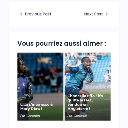
Previous Post
Next Post
Vous pourriez aussi aimer :
Chancelle Effa Effa
quitte le HAC,
Lille s’intéresse à
vendue en
Mory Diaw !
Angleterre !
Par
Corentin
Par
Corentin