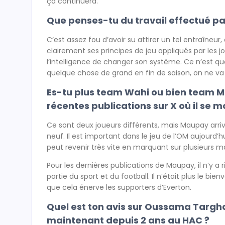
ça continuera.
Que penses-tu du travail effectué pa
C’est assez fou d’avoir su attirer un tel entraîneur,
clairement ses principes de jeu appliqués par les j
l’intelligence de changer son système. Ce n’est que 
quelque chose de grand en fin de saison, on ne va 
Es-tu plus team Wahi ou bien team M
récentes publications sur X où il se 
Ce sont deux joueurs différents, mais Maupay arr
neuf. Il est important dans le jeu de l’OM aujourd
peut revenir très vite en marquant sur plusieurs matc
Pour les dernières publications de Maupay, il n’y a r
partie du sport et du football. Il n’était plus le b
que cela énerve les supporters d’Everton.
Quel est ton avis sur Oussama Targha
maintenant depuis 2 ans au HAC ?