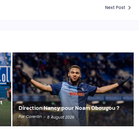
Next Post
t
Direction Nancy pour Noam Obougou ?
Par
Corentin
-
8 August 2026