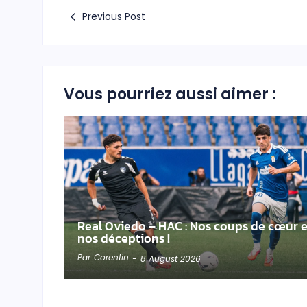
Previous Post
Vous pourriez aussi aimer :
Real Oviedo – HAC : Nos coups de cœur e
nos déceptions !
Par
Corentin
-
8 August 2026