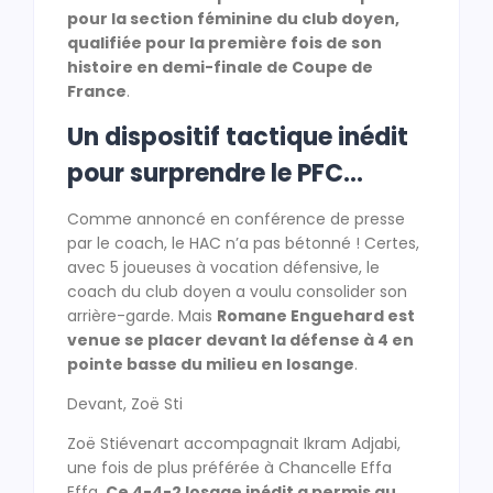
pour la section féminine du club doyen,
qualifiée pour la première fois de son
histoire en demi-finale de Coupe de
France
.
Un dispositif tactique inédit
pour surprendre le PFC…
Comme annoncé en conférence de presse
par le coach, le HAC n’a pas bétonné ! Certes,
avec 5 joueuses à vocation défensive, le
coach du club doyen a voulu consolider son
arrière-garde. Mais
Romane Enguehard est
venue se placer devant la défense à 4 en
pointe basse du milieu en losange
.
Devant, Zoë Sti
Zoë Stiévenart accompagnait Ikram Adjabi,
une fois de plus préférée à Chancelle Effa
Effa.
Ce 4-4-2 losage inédit a permis au