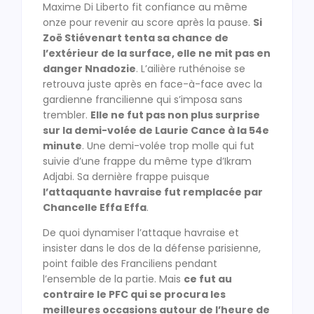
Maxime Di Liberto fit confiance au même
onze pour revenir au score après la pause.
Si
Zoë Stiévenart tenta sa chance de
l’extérieur de la surface, elle ne mit pas en
danger Nnadozie
. L’ailière ruthénoise se
retrouva juste après en face-à-face avec la
gardienne francilienne qui s’imposa sans
trembler.
Elle ne fut pas non plus surprise
sur la demi-volée de Laurie Cance à la 54e
minute
. Une demi-volée trop molle qui fut
suivie d’une frappe du même type d’Ikram
Adjabi. Sa dernière frappe puisque
l’attaquante havraise fut remplacée par
Chancelle Effa Effa
.
De quoi dynamiser l’attaque havraise et
insister dans le dos de la défense parisienne,
point faible des Franciliens pendant
l’ensemble de la partie. Mais
ce fut au
contraire le PFC qui se procura les
meilleures occasions autour de l’heure de