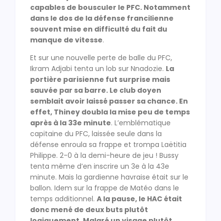
capables de bousculer le PFC. Notamment
dans le dos de la défense francilienne
souvent mise en difficulté du fait du
manque de vitesse
.
Et sur une nouvelle perte de balle du PFC,
Ikram Adjabi tenta un lob sur Nnadozie.
La
portière parisienne fut surprise mais
sauvée par sa barre. Le club doyen
semblait avoir laissé passer sa chance. En
effet, Thiney doubla la mise peu de temps
après à la 33e minute
. L’emblématique
capitaine du PFC, laissée seule dans la
défense enroula sa frappe et trompa Laëtitia
Philippe. 2-0 à la demi-heure de jeu ! Bussy
tenta même d’en inscrire un 3e à la 43e
minute. Mais la gardienne havraise était sur le
ballon. Idem sur la frappe de Matéo dans le
temps additionnel.
A la pause, le HAC était
donc mené de deux buts plutôt
logiquement. Malgré un visage plutôt