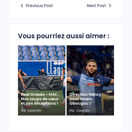
Previous Post
Next Post
Vous pourriez aussi aimer :
Real Oviedo – HAC :
Direction Nancy
Nos coups de cœur
pour Noam
et nos déceptions !
Obougou ?
Par
Corentin
Par
Corentin