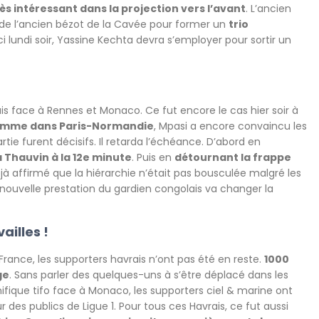
ès intéressant dans la projection vers l’avant
. L’ancien
 de l’ancien bézot de la Cavée pour former un
trio
d’ici lundi soir, Yassine Kechta devra s’employer pour sortir un
is face à Rennes et Monaco. Ce fut encore le cas hier soir à
comme dans Paris-Normandie
, Mpasi a encore convaincu les
rtie furent décisifs. Il retarda l’échéance. D’abord en
Thauvin à la 12e minute
. Puis en
détournant la frappe
déjà affirmé que la hiérarchie n’était pas bousculée malgré les
ouvelle prestation du gardien congolais va changer la
ailles !
 France, les supporters havrais n’ont pas été en reste.
1000
ge
. Sans parler des quelques-uns à s’être déplacé dans les
nifique tifo face à Monaco, les supporters ciel & marine ont
 des publics de Ligue 1. Pour tous ces Havrais, ce fut aussi