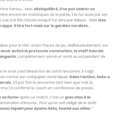
limina Ganiou… Mais
déséquilibré, il ne put cadrer sa
na encore les statistiques de la partie, il le fut aussi par ses
 cas à la 61e minute lorsqu’il fut servi par Ndiaye… Mais
Issa
appe. Il tira fort mais sur le gardien nordiste
…
galiser pour le HAC avant l’heure de jeu. Malheureusement, sur
 avoir activé le protocole commotion, le staff havrais
Sanganté
, complètement sonné et resté au sol pendant de
e onze s’est blessé lors de cette rencontre. Il s’agit
on contre son coéquipier Lionel Mpasi.
Dans l’action, Seko a
avrais
. S’il put finir la rencontre tant bien que mal, le
me l’a confirmé le coach en conférence de presse.
e sa forme
après ce match. C’est un
gros choc à la
termination d’Arouna… Pour qu’on soit obligé de le sortir,
assez inquiet pour Ayumu Seko, touché aux côtes.
“