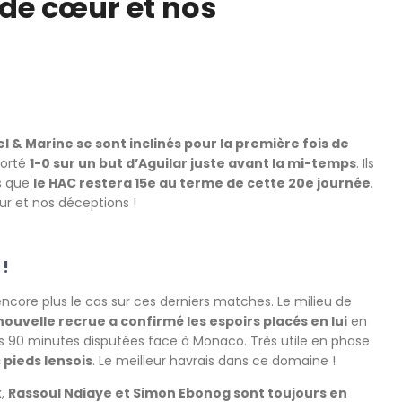
de cœur et nos
el & Marine se sont inclinés pour la première fois de
porté
1-0 sur un but d’Aguilar juste avant la mi-temps
. Ils
is que
le HAC restera 15e au terme de cette 20e journée
.
r et nos déceptions !
 !
encore plus le cas sur ces derniers matches. Le milieu de
nouvelle recrue a confirmé les espoirs placés en lui
en
90 minutes disputées face à Monaco. Très utile en phase
s pieds lensois
. Le meilleur havrais dans ce domaine !
x,
Rassoul Ndiaye et Simon Ebonog sont toujours en