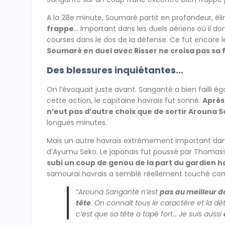
A la 28e minute, Soumaré partit en profondeur, é
frappe
… Important dans les duels aériens où il domi
courses dans le dos de la défense. Ce fut encore le
Soumaré en duel avec Risser ne croisa pas sa fr
Des blessures inquiétantes…
On l’évoquait juste avant. Sanganté a bien failli é
cette action, le capitaine havrais fut sonné.
Après
n’eut pas d’autre choix que de sortir Arouna 
longues minutes.
Mais un autre havrais extrêmement important dans l
d’Ayumu Seko. Le japonais fut poussé par Thomass
subi un coup de genou de la part du gardien h
samourai havrais a semblé réellement touché com
“Arouna Sanganté n’est
pas au meilleur d
tête
. On connaît tous le caractère et la dé
c’est que sa tête a tapé fort… Je suis aussi