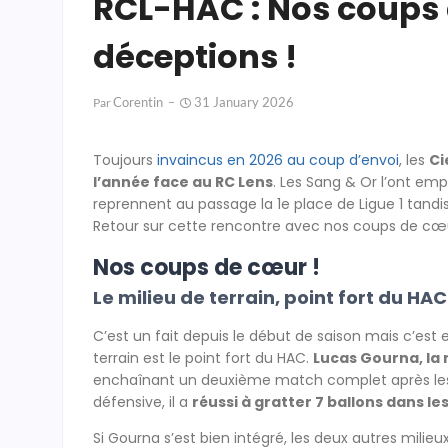
RCL-HAC : Nos coups 
déceptions !
Corentin
31 January 2026
Par
Toujours
invaincus en 2026 au coup d’envoi
, les
Ci
l’année face au RC Lens
. Les Sang & Or l’ont em
reprennent au passage la 1e place de Ligue 1 tand
Retour sur cette rencontre avec nos coups de cœu
Nos coups de cœur !
Le milieu de terrain, point fort du HAC
C’est un fait depuis le début de saison mais c’est 
terrain est le point fort du HAC.
Lucas Gourna, la 
enchaînant un deuxième match complet après les 
défensive, il a
réussi à gratter 7 ballons dans le
Si Gourna s’est bien intégré, les deux autres milieu