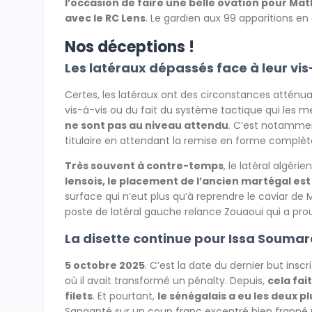
l’occasion de faire une belle ovation pour Mat
avec le RC Lens
. Le gardien aux 99 apparitions en 
Nos déceptions !
Les latéraux dépassés face à leur vis
Certes, les latéraux ont des circonstances atténua
vis-à-vis ou du fait du système tactique qui les me
ne sont pas au niveau attendu
. C’est notamme
titulaire en attendant la remise en forme compl
Très souvent à contre-temps
, le latéral algér
lensois, le placement de l’ancien martégal es
surface qui n’eut plus qu’à reprendre le caviar de 
poste de latéral gauche relance Zouaoui qui a prou
La disette continue pour Issa Soumar
5 octobre 2025
. C’est la date du dernier but ins
où il avait transformé un pénalty. Depuis,
cela fai
filets
. Et pourtant,
le sénégalais a eu les deux pl
Sanganté sur un coup franc excentré bien frappé p