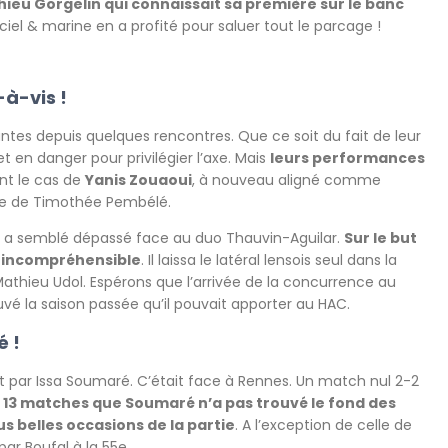
hieu Gorgelin qui connaissait sa première sur le banc
ciel & marine en a profité pour saluer tout le parcage !
-à-vis !
ntes depuis quelques rencontres. Que ce soit du fait de leur
t en danger pour privilégier l’axe. Mais
leurs performances
nt le cas de
Yanis Zouaoui
, à nouveau aligné comme
ète de Timothée Pembélé.
ien a semblé dépassé face au duo Thauvin-Aguilar.
Sur le but
t incompréhensible
. Il laissa le latéral lensois seul dans la
Mathieu Udol. Espérons que l’arrivée de la concurrence au
vé la saison passée qu’il pouvait apporter au HAC.
é !
crit par Issa Soumaré. C’était face à Rennes. Un match nul 2-2
t 13 matches que Soumaré n’a pas trouvé le fond des
us belles occasions de la partie
. A l’exception de celle de
ar Boufal à la 55e.