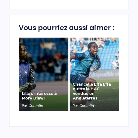
Vous pourriez aussi aimer :
Chancelle Effa Effa
quitte le HAC,
Lille s’intéresse à
vendue en
Mory Diaw !
Angleterre !
Par
Corentin
Par
Corentin