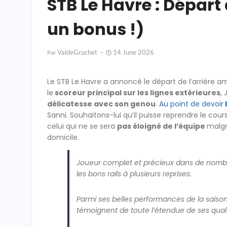
STB Le Havre : Départ
un bonus !)
ValdeGruchet
14 June 2026
Par
Le STB Le Havre a annoncé le départ de l’arrière a
le
scoreur principal sur les lignes extérieures
,
délicatesse avec son genou
.
Au point de devoir
Sanni. Souhaitons-lui qu’il puisse reprendre le cour
celui qui ne se sera
pas éloigné de l’équipe
malgr
domicile.
Joueur complet et précieux dans de nombr
les bons rails à plusieurs reprises.
Parmi ses belles performances de la saison,
témoignent de toute l’étendue de ses quali