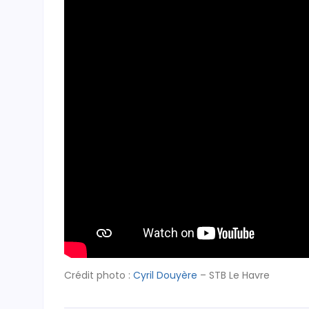
Crédit photo :
Cyril Douyère
– STB Le Havre