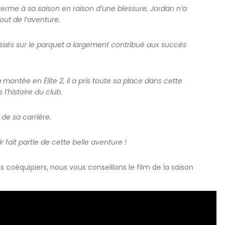
rme à sa saison en raison d’une blessure, Jordan n’a
ut de l’aventure.
assés sur le parquet a largement contribué aux succès
ontée en Élite 2, il a pris toute sa place dans cette
l’histoire du club
.
 de sa carrière.
 fait partie de cette belle aventure !
s coéquipiers, nous vous conseillons le film de la saison