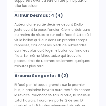
supporters avant d’être un des principaux à
aller les saluer.
Arthur Desmas : 4 (4)
Auteur d’une sortie décisive devant Diallo
juste avant la pose, l’ancien Clermontois aura
eu moins de réussite sur celle face à Atta où il
vit le ballon qu’il eut dans un premier temps
repoussé, finir dans les pieds de Mikautadze
qui n’eut plus qu’à loger le ballon au fond des
filets. Le même Mikautadze qui trouva le
poteau droit de Desmas seulement quelques
minutes plus tard.
Arouna Sangante : 5 (2)
Effacé par l’attaque grenats sur le premier
but, le capitaine havrais aura tenté de sonner
la révolte, touchant 95 fois la balle, le meilleur
total havrais. Il aura remporté 12 de ses 16
duels et subi 5 fautes adverses. Lui-même