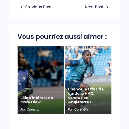
Previous Post
Next Post
Vous pourriez aussi aimer :
Chancelle Effa Effa
quitte le HAC,
Lille s’intéresse à
vendue en
Mory Diaw !
Angleterre !
Par
Corentin
Par
Corentin