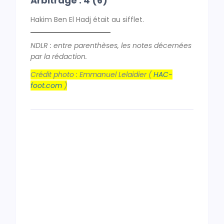
Arbitrage : 4 (6)
Hakim Ben El Hadj était au sifflet.
NDLR : entre parenthèses, les notes décernées
par la rédaction.
Crédit photo : Emmanuel Lelaidier (
HAC-
foot.com
)