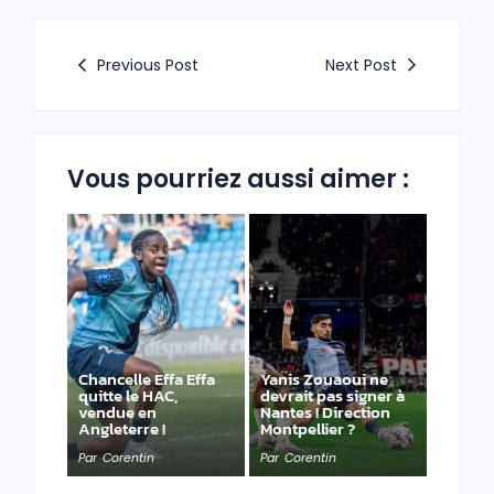
Previous Post
Next Post
Vous pourriez aussi aimer :
Chancelle Effa Effa
Yanis Zouaoui ne
quitte le HAC,
devrait pas signer à
vendue en
Nantes ! Direction
Angleterre !
Montpellier ?
Par
Corentin
Par
Corentin