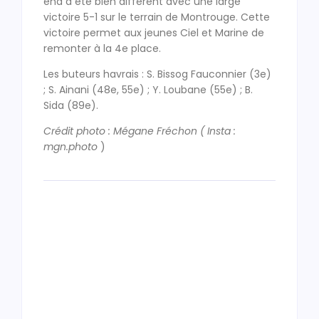
end a été bien différent avec une large
victoire 5-1 sur le terrain de Montrouge. Cette
victoire permet aux jeunes Ciel et Marine de
remonter à la 4e place.
Les buteurs havrais : S. Bissog Fauconnier (3e)
; S. Ainani (48e, 55e) ; Y. Loubane (55e) ; B.
Sida (89e).
Crédit photo : Mégane Fréchon ( Insta :
mgn.photo
)