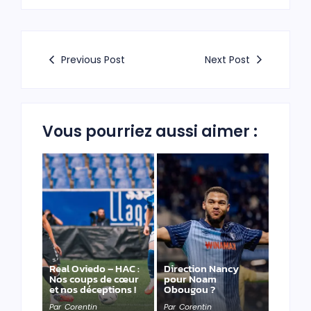
Previous Post
Next Post
Vous pourriez aussi aimer :
Real Oviedo – HAC :
Direction Nancy
Nos coups de cœur
pour Noam
et nos déceptions !
Obougou ?
Par
Corentin
Par
Corentin