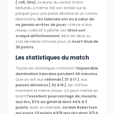
( +26, 30e)
. Le jeune du centre Grace
Matundu a même fait son entrée sur le
parquet pour une passe décisive et un contre.
Néanmoins,
les Salonais ont eu à cœur de
ne jamais arrêter de jouer
, même si leur
niveau collectif a pêché. Les
têtes ont
craqué définitivement
dans les deux ou
trois dernières minutes pour un
écart final de
35 points
.
Les statistiques du match
Toutes les statistiques montrent l’
implacable
domination havraise pendant 40 minutes
.
Que ce soit aux
rebonds ( 37 à 17 )
, aux
passes décisives ( 32 à 15 )
, les chiffres
montrent la même chose. On peut mettre en
avant
l’excellent pourcentage de réussite
aux tirs, 67% au général dont 44% à 3
points
. Avec en exemple
Jordan Robertson
qui score 23 points à 8/9 aux tirs dont 3/3 à