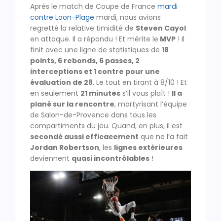
Après le match de Coupe de France
mardi
contre Loon-Plage
mardi, nous avions
regretté la relative timidité de
Steven Cayol
en attaque. Il a répondu ! Et mérite le
MVP
! Il
finit avec une ligne de statistiques de
18
points, 6 rebonds, 6 passes, 2
interceptions et 1 contre pour une
évaluation de 28
. Le tout en tirant à 8/10 ! Et
en seulement
21 minutes
s’il vous plaît !
Il a
plané sur la rencontre
, martyrisant l’équipe
de Salon-de-Provence dans tous les
compartiments du jeu. Quand, en plus, il est
secondé aussi efficacement
que ne l’a fait
Jordan Robertson
, les
lignes extérieures
deviennent
quasi incontrôlables
!