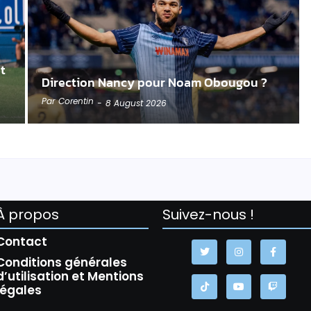
t
Direction Nancy pour Noam Obougou ?
Par
Corentin
-
8 August 2026
À propos
Suivez-nous !
Contact
Conditions générales
d’utilisation et Mentions
légales