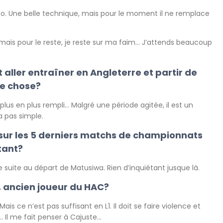
ato. Une belle technique, mais pour le moment il ne remplace
mais pour le reste, je reste sur ma faim… J’attends beaucoup
it aller entraîner en Angleterre et partir de
ne chose?
us en plus rempli… Malgré une période agitée, il est un
a pas simple.
s sur les 5 derniers matchs de championnats
étant?
e suite au départ de Matusiwa. Rien d’inquiétant jusque là.
, ancien joueur du HAC?
is ce n’est pas suffisant en L1. Il doit se faire violence et
… Il me fait penser à Cajuste…