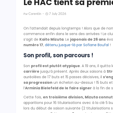
Le HAC tient sa premi
Corentin
7 July 2026
Par
On l’attendait depuis longtemps ! Alors que de n
commence enfin dans le sens des arrivées ! Le clu
s’agit de
Kaito Mizuta
. Le
japonais de 26 ans
évo
numéro 17
,
détenu jusque-là par Sofiane Boufal
!
Son profil, son parcours !
Son
profil est plutôt atypique
. A 19 ans, il quitta
carrière
jusqu’à présent. Après deux saisons à
Str
auréolées de 17 buts et 15 passes décisives, il
s’en
sa progression
un échelon au-dessus ! 15 buts et
l’
Arminia Bielefeld de le faire signer
à la fin de 
Cette fois,
en troisième division, Mizuta connu
apparitions pour 16 titularisations avec à la clé 5
lors du début de saison suivante (2 titularisations 