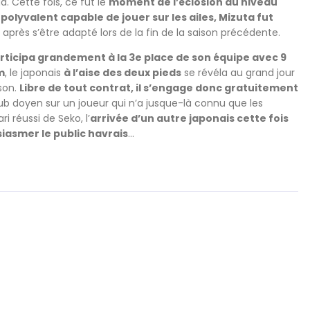
ga. Cette fois, ce fut le
moment de l’éclosion au niveau
 polyvalent capable de jouer sur les ailes, Mizuta fut
après s’être adapté lors de la fin de la saison précédente.
rticipa grandement à la 3e place de son équipe avec 9
m
, le japonais
à l’aise des deux pieds
se révéla au grand jour
ison.
Libre de tout contrat, il s’engage donc gratuitement
club doyen sur un joueur qui n’a jusque-là connu que les
i réussi de Seko, l’
arrivée d’un autre japonais cette fois
iasmer le public havrais
…