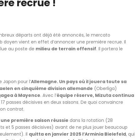
ère recrue !
ombreux départs ont déjà été annoncés, le mercato
b doyen vient en effet d’annoncer une première recrue. Il
lue au poste de
milieu de terrain offensif
. Il portera le
 le Japon pour l’
Allemagne. Un pays où il jouera toute sa
aelen en cinquième division allemande
(Oberliga)
gagea à Mayence
. Avec l’
équipe réserve, Mizuta continua
 17 passes décisives en deux saisons. De quoi convaincre
son contrat.
t une première saison réussie
dans la rotation (28
 buts et 5 passes décisives) avant de ne plus jouer beaucoup
seulement). Il
quitta en janvier 2025 l’Arminia Bielefeld
, qui