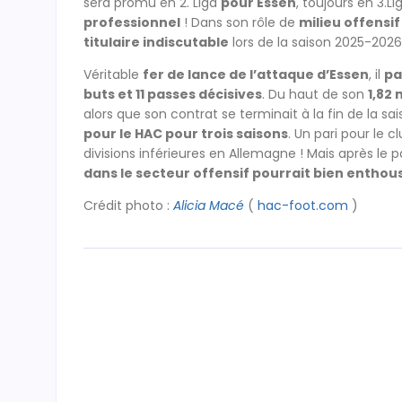
sera promu en 2. Liga
pour Essen
, toujours en 3.Li
professionnel
! Dans son rôle de
milieu offensif
titulaire indiscutable
lors de la saison 2025-2026 
Véritable
fer de lance de l’attaque d’Essen
, il
pa
buts et 11 passes décisives
. Du haut de son
1,82 
alors que son contrat se terminait à la fin de la sa
pour le HAC pour trois saisons
. Un pari pour le 
divisions inférieures en Allemagne ! Mais après le par
dans le secteur offensif pourrait bien enthous
Crédit photo :
Alicia Macé
(
hac-foot.com
)