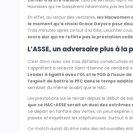
corner à la 37e minute
. Elisa De Almeida reprit v
Havraises qui ne baissèrent néanmoins pas les bras
En effet, au retour des vestiaires,
les Hacwomen on
le moment qu’a choisi Grace Geyoro pour doubl
Trois minutes après ce but à la 64e, Leuchter cruc
score dur qui ne reflète pas la prestation col
L’ASSE, un adversaire plus à la 
C’est donc avec ces trois défaites consécutives e
s’apprêtent à recevoir Saint-Etienne ce vendredi s
Leader à égalité avec l’OL et le PSG à l’issue d
l’exploit de battre le PFC dans le temps addit
semblait du même acabit que le HAC.
Les prestations sur le terrain depuis le début de s
que ce HAC-ASSE serait un duel des extrêmes
ce départ en fanfare des Vertes, on peut espérer
passée et inquiètent les stéphanoises. Surtout à do
Ce match aurait dû être celui des retrouvailles en