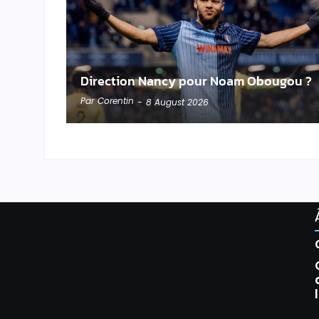
Direction Nancy pour Noam Obougou ?
Par
Corentin
-
8 August 2026