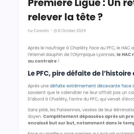
Première Ligue : Un r
relever la tête ?
Corentin
8 October 2024
Par
Après le naufrage à Charléty face au PFC, le HAC 
l’éternel dauphin de l’Olympique Lyonnais,
le HAC 
au contraire
!
Le PFC, pire défaite de l’histoire
Après une
défaite extrêmement décevante face 
savaient que le calendrier ne leur offrait pas un 
D’abord à Charléty, l’antre du PFC, qui venait d’éc
Sans pitié, les Parisiennes, vexées de leur élimina
doyen.
Complètement dépassées après un premi
encaissé but sur but, notamment dans le temp
Face au meilleur onze parisien qui incluait notamm