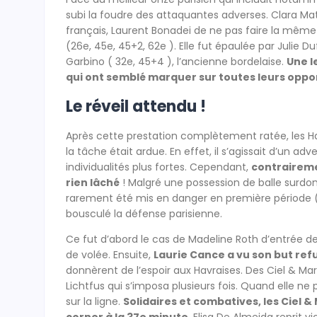
subi la foudre des attaquantes adverses. Clara 
français, Laurent Bonadei de ne pas faire la même
(26e, 45e, 45+2, 62e ). Elle fut épaulée par Julie 
Garbino ( 32e, 45+4 ), l’ancienne bordelaise.
Une l
qui ont semblé marquer sur toutes leurs oppor
Le réveil attendu !
Après cette prestation complètement ratée, les Hav
la tâche était ardue. En effet, il s’agissait d’un 
individualités plus fortes. Cependant,
contraireme
rien lâché
! Malgré une possession de balle surdomi
rarement été mis en danger en première période ( 0
bousculé la défense parisienne.
Ce fut d’abord le cas de Madeline Roth d’entrée 
de volée. Ensuite,
Laurie Cance a vu son but ref
donnèrent de l’espoir aux Havraises. Des Ciel & Mar
Lichtfus qui s’imposa plusieurs fois. Quand elle ne
sur la ligne.
Solidaires et combatives, les Ciel