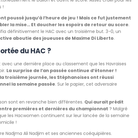
ictorieusement le ballon et ouvrit le score. Assez cruel pour les
 !
t poussé jusqu’à l’heure de jeu ! Mais ce fut justement
er la mise… Et doucher les espoirs de retour au score
.
ifia définitivement le HAC avec un troisième but. 3-0, un
lective aboutie des joueuses de Maxime Di Liberto
.
portée du HAC ?
t avec une dernière place au classement que les Havraises
oir.
La surprise de l’an passée continue d’étonner !
e la troisième journée, les Stéphanoises ont réussi
ionnel la semaine passée
. Sur le papier, cet adversaire
aison sont en revanche bien différentes.
Qui aurait prédit
 entre premières et dernières du championnat
? Malgré
 que les Hacwomen continuent sur leur lancée de la semaine
micile !
tre Nadjma Ali Nadjim et ses anciennes coéquipières.