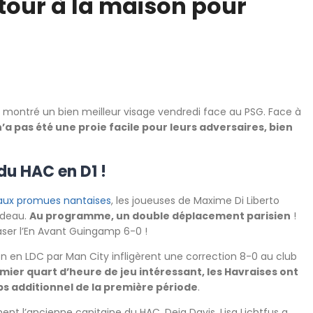
etour à la maison pour
a montré un bien meilleur visage vendredi face au PSG. Face à
n’a pas été une proie facile pour leurs adversaires, bien
 du HAC en D1 !
aux promues nantaises
, les joueuses de Maxime Di Liberto
cadeau.
Au programme, un double déplacement parisien
!
raser l’En Avant Guingamp 6-0 !
tion en LDC par Man City infligèrent une correction 8-0 au club
er quart d’heure de jeu intéressant, les Havraises ont
s additionnel de la première période
.
ent l’ancienne capitaine du HAC, Deja Davis, Lisa Lichtfus a