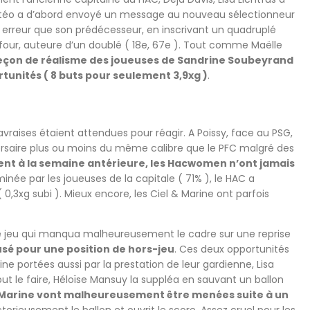
Matéo a d’abord envoyé un message au nouveau sélectionneur
 erreur que son prédécesseur, en inscrivant un quadruplé
Dufour, auteure d’un doublé ( 18e, 67e ). Tout comme Maëlle
eçon de réalisme des joueuses de Sandrine Soubeyrand
tunités ( 8 buts pour seulement 3,9xg )
.
raises étaient attendues pour réagir. A Poissy, face au PSG,
adversaire plus ou moins du même calibre que le PFC malgré des
nt à la semaine antérieure, les Hacwomen n’ont jamais
née par les joueuses de la capitale ( 71% ), le HAC a
,3xg subi ). Mieux encore, les Ciel & Marine ont parfois
de jeu qui manqua malheureusement le cadre sur une reprise
usé pour une position de hors-jeu
. Ces deux opportunités
ine portées aussi par la prestation de leur gardienne, Lisa
 put le faire, Héloïse Mansuy la suppléa en sauvant un ballon
 & Marine vont malheureusement être menées suite à un