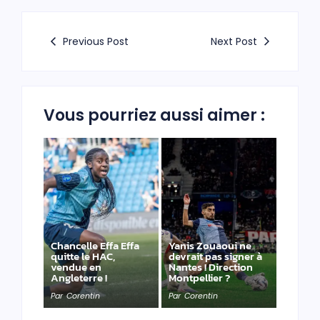
Previous Post
Next Post
Vous pourriez aussi aimer :
Chancelle Effa Effa
Yanis Zouaoui ne
quitte le HAC,
devrait pas signer à
vendue en
Nantes ! Direction
Angleterre !
Montpellier ?
Par
Corentin
Par
Corentin