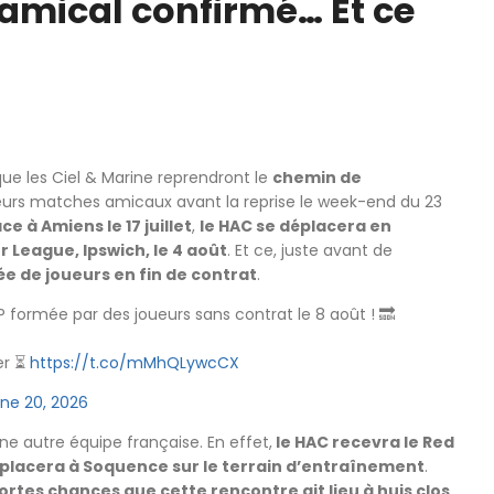
amical confirmé… Et ce
 que les Ciel & Marine reprendront le
chemin de
ieurs matches amicaux avant la reprise le week-end du 23
e à Amiens le 17 juillet
,
le HAC se déplacera en
 League, Ipswich, le 4 août
. Et ce, juste avant de
e de joueurs en fin de contrat
.
P formée par des joueurs sans contrat le 8 août ! 🔜
er ⏳
https://t.co/mMhQLywcCX
ne 20, 2026
ne autre équipe française. En effet,
le HAC recevra le Red
placera à Soquence sur le terrain d’entraînement
.
ortes chances que cette rencontre ait lieu à huis clos