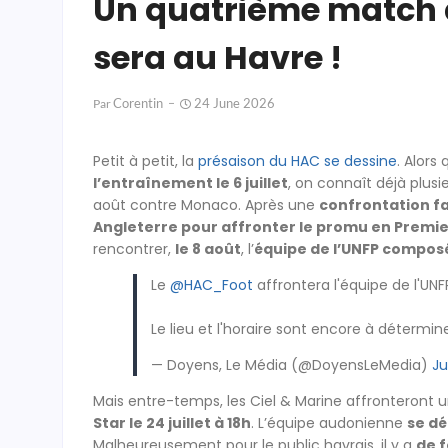
Un quatrième match 
sera au Havre !
Corentin
24 June 2026
Par
Petit à petit, la
présaison du HAC se dessine
. Alors
l’entraînement le 6 juillet
, on connaît déjà plus
août contre Monaco. Après une
confrontation fac
Angleterre pour affronter le promu en Premier
rencontrer,
le 8 août
, l’
équipe de l’UNFP composé
Le
@HAC_Foot
affrontera l'équipe de l'UNF
Le lieu et l'horaire sont encore à détermin
— Doyens, Le Média (@DoyensLeMedia)
Ju
Mais entre-temps, les Ciel & Marine affronteront u
Star le 24 juillet à 18h
. L’équipe audonienne
se dé
Malheureusement pour le public havrais, il y a
de f