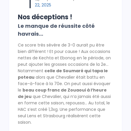
22, 2025
Nos déceptions !
Le manque de réussite côté
havrais…
Ce score très sévère de 3-0 aurait pu être
bien différent ! Et pour cause ! Aux occasions
nettes de Kechta et Ebonog en 1e période, on
peut ajouter les grosses occasions de la 2e…
Notamment
celle de Soumaré qui tapa le
poteau
alors que Chevalier était battu en
face-à-face à la 70e. On peut aussi évoquer
le
beau coup franc de Zouaoui à l’heure
de jeu
que Chevalier, qui n’a jamais été aussi
en forme cette saison, repoussa… Au total, le
HAC s’est créé 1,3xg. Une performance que
seul Lens et Strasbourg réalisèrent cette
saison.