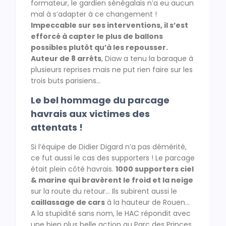
formateur, le gardien sénégalais n’a eu aucun
mal à s’adapter à ce changement !
Impeccable sur ses interventions, il s’est
efforcé à capter le plus de ballons
possibles plutôt qu’à les repousser.
Auteur de 8 arrêts
, Diaw a tenu la baraque à
plusieurs reprises mais ne put rien faire sur les
trois buts parisiens…
Le bel hommage du parcage
havrais aux victimes des
attentats !
Si l’équipe de Didier Digard n’a pas démérité,
ce fut aussi le cas des supporters ! Le parcage
était plein côté havrais.
1000 supporters ciel
& marine qui bravèrent le froid et la neige
sur la route du retour… Ils subirent aussi le
caillassage de cars
à la hauteur de Rouen…
A la stupidité sans nom, le HAC répondit avec
une bien plus belle action au Parc des Princes.