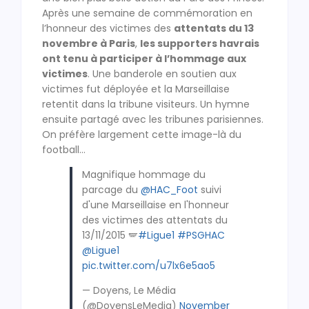
Après une semaine de commémoration en
l’honneur des victimes des
attentats du 13
novembre à Paris
,
les supporters havrais
ont tenu à participer à l’hommage aux
victimes
. Une banderole en soutien aux
victimes fut déployée et la Marseillaise
retentit dans la tribune visiteurs. Un hymne
ensuite partagé avec les tribunes parisiennes.
On préfère largement cette image-là du
football…
Magnifique hommage du
parcage du
@HAC_Foot
suivi
d'une Marseillaise en l'honneur
des victimes des attentats du
13/11/2015 🪽
#Ligue1
#PSGHAC
@Ligue1
pic.twitter.com/u7lx6e5ao5
— Doyens, Le Média
(@DoyensLeMedia)
November