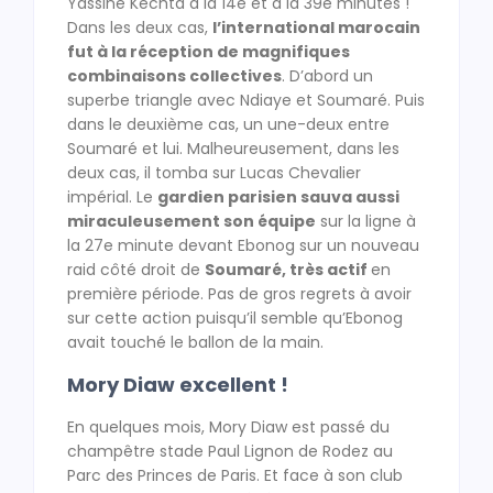
Yassine Kechta à la 14e et à la 39e minutes !
Dans les deux cas,
l’international marocain
fut à la réception de magnifiques
combinaisons collectives
. D’abord un
superbe triangle avec Ndiaye et Soumaré. Puis
dans le deuxième cas, un une-deux entre
Soumaré et lui. Malheureusement, dans les
deux cas, il tomba sur Lucas Chevalier
impérial. Le
gardien parisien sauva aussi
miraculeusement son équipe
sur la ligne à
la 27e minute devant Ebonog sur un nouveau
raid côté droit de
Soumaré, très actif
en
première période. Pas de gros regrets à avoir
sur cette action puisqu’il semble qu’Ebonog
avait touché le ballon de la main.
Mory Diaw excellent !
En quelques mois, Mory Diaw est passé du
champêtre stade Paul Lignon de Rodez au
Parc des Princes de Paris. Et face à son club