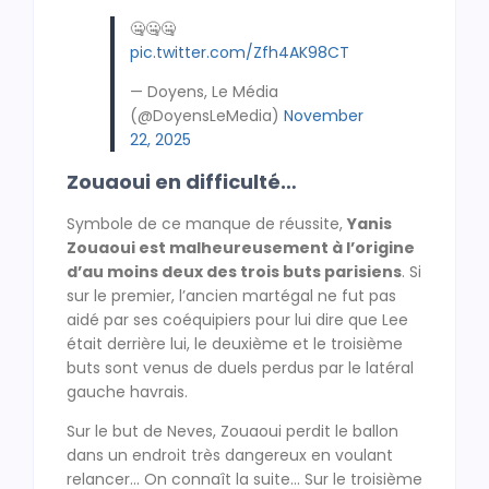
🤐🤐🤐
pic.twitter.com/Zfh4AK98CT
— Doyens, Le Média
(@DoyensLeMedia)
November
22, 2025
Zouaoui en difficulté…
Symbole de ce manque de réussite,
Yanis
Zouaoui est malheureusement à l’origine
d’au moins deux des trois buts parisiens
. Si
sur le premier, l’ancien martégal ne fut pas
aidé par ses coéquipiers pour lui dire que Lee
était derrière lui, le deuxième et le troisième
buts sont venus de duels perdus par le latéral
gauche havrais.
Sur le but de Neves, Zouaoui perdit le ballon
dans un endroit très dangereux en voulant
relancer… On connaît la suite… Sur le troisième