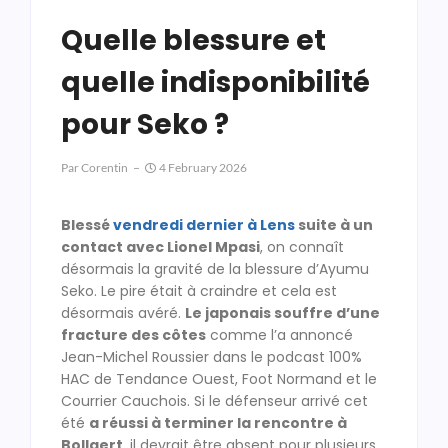
Quelle blessure et
quelle indisponibilité
pour Seko ?
Par
Corentin
4 February 2026
Blessé
vendredi dernier à Lens
suite à un
contact avec Lionel Mpasi
, on connaît
désormais la gravité de la blessure d’Ayumu
Seko. Le pire était à craindre et cela est
désormais avéré.
Le japonais souffre d’une
fracture des côtes
comme l’a annoncé
Jean-Michel Roussier dans le podcast 100%
HAC de Tendance Ouest, Foot Normand et le
Courrier Cauchois. Si le défenseur arrivé cet
été
a réussi à terminer la rencontre à
Bollaert
, il devrait être absent pour plusieurs