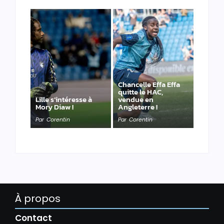
Chancelle Effa Effa
quitte le HAC,
Lille s’intéresse à
vendue en
Mory Diaw !
Angleterre !
Par
Corentin
Par
Corentin
À propos
Contact