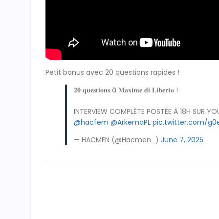
Petit bonus avec 20 questions rapides !
𝟐𝟎 𝐪𝐮𝐞𝐬𝐭𝐢𝐨𝐧𝐬 à 𝐌𝐚𝐱𝐢𝐦𝐞 𝐝𝐢 𝐋𝐢𝐛𝐞𝐫𝐭𝐨 !
INTERVIEW COMPLÈTE POSTÉE À 18H SUR YOU
@hacfem
@ArkemaPL
pic.twitter.com/g
— HACMEN (@Hacmen_)
June 7, 2025