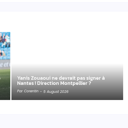
e
Yanis Zouaoui ne devrait pas signer à
Nantes ! Direction Montpellier ?
Par
Corentin
-
5 August 2026