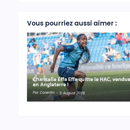
Vous pourriez aussi aimer :
Chancelle Effa Effa quitte le HAC, vendu
en Angleterre !
Par
Corentin
-
5 August 2026