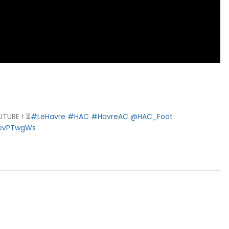
TUBE ! ⏳
#LeHavre
#HAC
#HavreAC
@HAC_Foot
0evPTwgWs