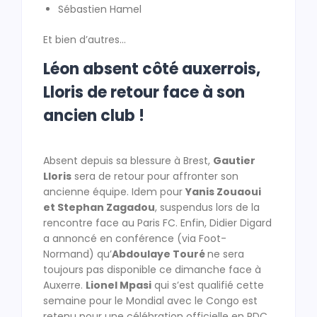
Sébastien Hamel
Et bien d’autres…
Léon absent côté auxerrois,
Lloris de retour face à son
ancien club !
Absent depuis sa blessure à Brest,
Gautier
Lloris
sera de retour pour affronter son
ancienne équipe. Idem pour
Yanis Zouaoui
et Stephan Zagadou
, suspendus lors de la
rencontre face au Paris FC. Enfin, Didier Digard
a annoncé en conférence (via Foot-
Normand) qu’
Abdoulaye Touré
ne sera
toujours pas disponible ce dimanche face à
Auxerre.
Lionel Mpasi
qui s’est qualifié cette
semaine pour le Mondial avec le Congo est
retenu pour une célébration officielle en RDC.