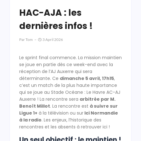
HAC-AJA : les
dernières infos !
Par
Tom
3 April 2026
Le sprint final commence. La mission maintien
se joue en partie dès ce week-end avec la
réception de l’AJ Auxerre qui sera
déterminante. Ce
dimanche 5 avril, 17h15
,
c’est un match de la plus haute importance
qui se joue au Stade Océane : Le Havre AC-AJ
Auxerre ! La rencontre sera
arbitrée par M.
Benoît Millot
. La rencontre est
à suivre sur
Ligue 1+
à la télévision ou sur
Ici Normandie
à la radio
. Les enjeux, l’historique des
rencontres et les absents à retrouver ici !
Un seul objectif : le maintien !