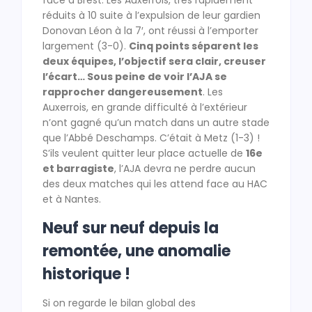
face à Brest. Les Auxerrois, très rapidement
réduits à 10 suite à l’expulsion de leur gardien
Donovan Léon à la 7′, ont réussi à l’emporter
largement (3-0).
Cinq points séparent les
deux équipes, l’objectif sera clair, creuser
l’écart… Sous peine de voir l’AJA se
rapprocher dangereusement
. Les
Auxerrois, en grande difficulté à l’extérieur
n’ont gagné qu’un match dans un autre stade
que l’Abbé Deschamps. C’était à Metz (1-3) !
S’ils veulent quitter leur place actuelle de
16e
et barragiste
, l’AJA devra ne perdre aucun
des deux matches qui les attend face au HAC
et à Nantes.
Neuf sur neuf depuis la
remontée, une anomalie
historique !
Si on regarde le bilan global des