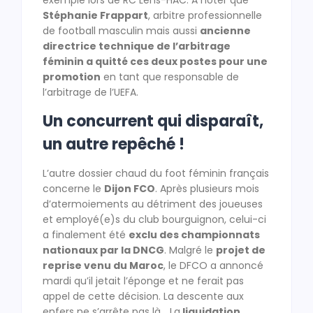
exemple lors de RC Lens-HAC. A noter que
Stéphanie Frappart
, arbitre professionnelle
de football masculin mais aussi
ancienne
directrice technique de l’arbitrage
féminin a quitté ces deux postes pour une
promotion
en tant que responsable de
l’arbitrage de l’UEFA.
Un concurrent qui disparaît,
un autre repêché !
L’autre dossier chaud du foot féminin français
concerne le
Dijon FCO
. Après plusieurs mois
d’atermoiements au détriment des joueuses
et employé(e)s du club bourguignon, celui-ci
a finalement été
exclu des championnats
nationaux par la DNCG
. Malgré le
projet de
reprise venu du Maroc
, le DFCO a annoncé
mardi qu’il jetait l’éponge et ne ferait pas
appel de cette décision. La descente aux
enfers ne s’arrête pas là… La
liquidation