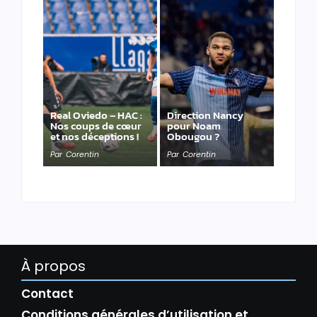
Real Oviedo – HAC :
Direction Nancy
Nos coups de cœur
pour Noam
et nos déceptions !
Obougou ?
Par
Corentin
Par
Corentin
À propos
Contact
Conditions générales d’utilisation et