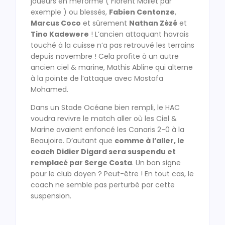
joueurs en méforme ( Florent Mollet par
exemple ) ou blessés,
Fabien Centonze
,
Marcus Coco
et sûrement
Nathan Zézé
et
Tino Kadewere
! L’ancien attaquant havrais
touché à la cuisse n’a pas retrouvé les terrains
depuis novembre ! Cela profite à un autre
ancien ciel & marine, Mathis Abline qui alterne
à la pointe de l’attaque avec Mostafa
Mohamed.
Dans un Stade Océane bien rempli, le HAC
voudra revivre le match aller où les Ciel &
Marine avaient enfoncé les Canaris 2-0 à la
Beaujoire. D’autant que
comme à l’aller, le
coach Didier Digard sera suspendu et
remplacé par Serge Costa
. Un bon signe
pour le club doyen ? Peut-être ! En tout cas, le
coach ne semble pas perturbé par cette
suspension.