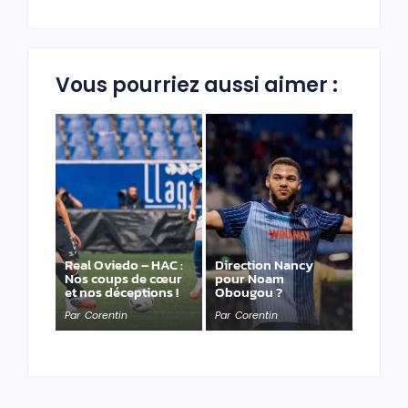
Vous pourriez aussi aimer :
Real Oviedo – HAC :
Direction Nancy
Nos coups de cœur
pour Noam
et nos déceptions !
Obougou ?
Par
Corentin
Par
Corentin