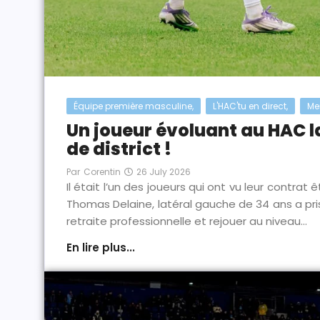
Équipe première masculine
,
L'HAC'tu en direct
,
Me
Un joueur évoluant au HAC l
de district !
26 July 2026
Par
Corentin
Il était l’un des joueurs qui ont vu leur contrat 
Thomas Delaine, latéral gauche de 34 ans a pris
retraite professionnelle et rejouer au niveau...
En lire plus...