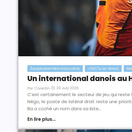
Équipe première masculine
,
L'HAC'tu en direct
,
Me
Un international danois au 
29 July 2026
Par
Corentin
C’est certainement le secteur de jeu qui reste l
Négo, le poste de latéral droit reste une priori
Ba a coché un nom dans sa liste...
En lire plus...