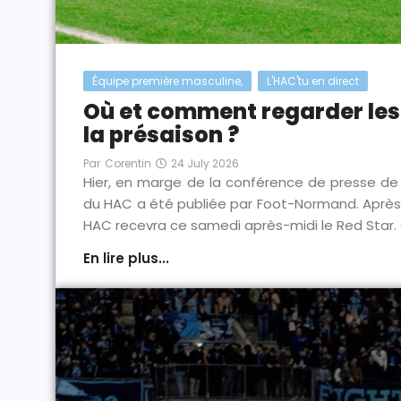
Équipe première masculine
,
L'HAC'tu en direct
Où et comment regarder le
la présaison ?
24 July 2026
Par
Corentin
Hier, en marge de la conférence de presse de 
du HAC a été publiée par Foot-Normand. Après l
HAC recevra ce samedi après-midi le Red Star. 
En lire plus...