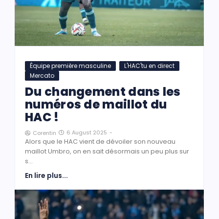
Équipe première masculine
L'HAC'tu en direct
Mercato
Du changement dans les
numéros de maillot du
HAC !
6 August 2025
-
Corentin
Alors que le HAC vient de dévoiler son nouveau
maillot Umbro, on en sait désormais un peu plus sur
s...
En lire plus...