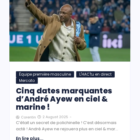
Équipe première masculine
L'HAC'tu en direct
Mercato
Cinq dates marquantes
d’André Ayew en ciel &
marine !
2 August 2025
-
Corentin
C’était un secret de polichinelle ! C’est désormais
acté ! André Ayew ne rejouera plus en ciel & mar...
En lire plus...