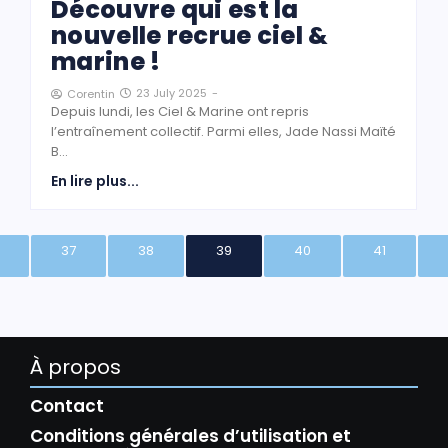
Découvre qui est la
nouvelle recrue ciel &
marine !
23 July 2025
-
Corentin
Depuis lundi, les Ciel & Marine ont repris
l’entraînement collectif. Parmi elles, Jade Nassi Maïté
B...
En lire plus...
37
38
39
40
41
À propos
Contact
Conditions générales d’utilisation et