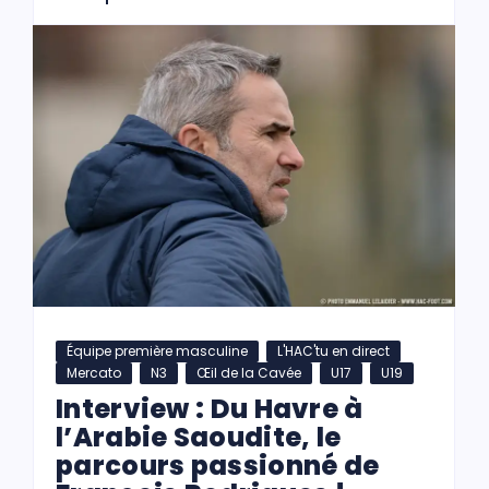
Équipe première masculine
L'HAC'tu en direct
Mercato
N3
Œil de la Cavée
U17
U19
Interview : Du Havre à
l’Arabie Saoudite, le
parcours passionné de