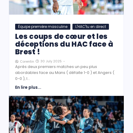
Équipe première masculine
L'HAC'tu en direct
Les coups de cœur et les
déceptions du HAC face à
Brest !
30 July 2025
-
Corentin
Après deux premiers matches un peu plus
abordables face au Mans ( défaite 1-0 ) et Angers (
0-0 ), l...
En lire plus...