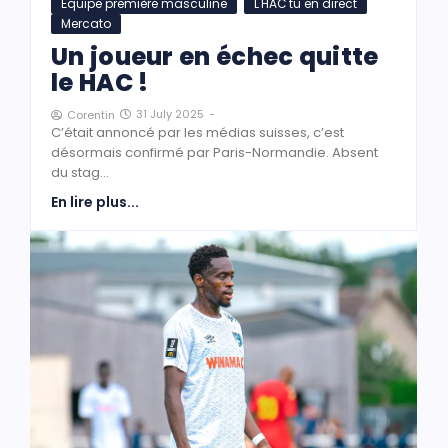
Équipe première masculine
L'HAC'tu en direct
Mercato
Un joueur en échec quitte
le HAC !
31 July 2025
-
Corentin
C’était annoncé par les médias suisses, c’est
désormais confirmé par Paris-Normandie. Absent
du stag...
En lire plus...